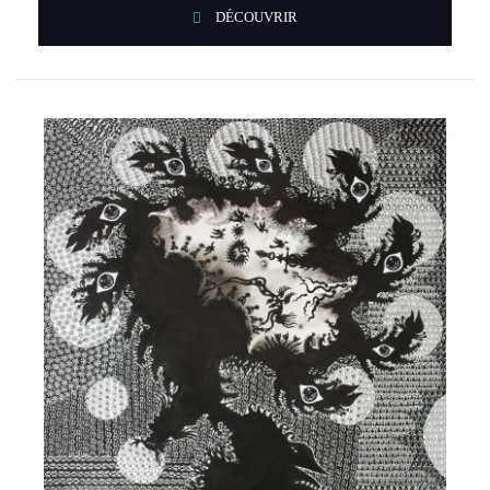
DÉCOUVRIR
entre 2005 et 2006, puis à la Cité Internationale des Arts à Paris
entre 2007 et 2008, il vit désormais à Paris.
Cet artiste plasticien a également exposé ses œuvres en Allemagne,
en Espagne et aux Emirats-Arabes.
« Par des traits qui se propagent en constellations ombrées,
l’artiste tunisien Wissem Ben Hassine exprime les profondeurs et
la complexité de la nature humaine. Il aborde des thématiques que
l’humanité a en partage : l’enfance, la famille, la maternité,
l’avenir, l’espace intime. Si ses oeuvres résonnent comme un
potentiel d’avenir où l’enfant trouve une place de choix, elles
présentent aussi une dualité tant par la facture que par les sujets
traités. Sa technique principalement par l’usage de l’encre de
Chine manifeste une certaine radicalité de l’expression artistique,
entre brutalité, sobriété et subtilité. Imprégnant d’eau la toile
brute, le dessin se fait précis puis l’encre fuse et se développe dans
l’espace sous l’impulsion du geste de l’artiste. En dernier lieu,
divers repentis blancs stabilisent ce flux d’énergie et illuminent les
personnages dans l’espace. Le corps, souvent féminin est
omniprésent car il structure l’espace et le construit. Il s’amalgame
parfois pour créer des mondes représentés sous la forme de bulle
ou d’oeuf, tel un état embryonnaire signe d’une vie future. C’est
toute la complexité de la nature humaine qui surgit dans son
oeuvre, entre douceur et dureté, bonheur et tristesse. Son oeuvre a
été exposée tant en France qu'à l’étranger. »