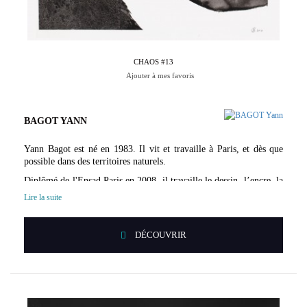
CHAOS #13
Ajouter à mes favoris
BAGOT YANN
Yann Bagot est né en 1983. Il vit et travaille à Paris, et dès que
possible dans des territoires naturels.
Diplômé de l'Ensad Paris en 2008, il travaille le dessin, l’encre, la
gravure et le livre d’artiste. Sa démarche repose sur un aller et
Lire la suite
retour entre des séances de travail en plein air, au coeur des
éléments naturels, et la conception d’images en atelier, inspirées
par l'aventure scientifique et le déploiement des forces de la
DÉCOUVRIR
nature. Il expose régulièrement ses créations lors d'expositions
personnelles ou collectives en France, en Europe et en Asie,
notamment à la We Gallery à Shenzhen, la Galerie Less is More
Paris, à l'Institut de France - Académie des Beaux Arts Paris, à la
Fondation Vasarely ou encore l'Abbaye d'Auberive.