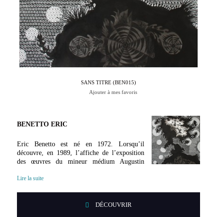
Par Véronique Perriol
SANS TITRE (BEN015)
Ajouter à mes favoris
BENETTO ERIC
Eric Benetto est né en 1972. Lorsqu’il
découvre, en 1989, l’affiche de l’exposition
des œuvres du mineur médium Augustin
Lesage, Eric Benetto - qui pratique déjà la
Lire la suite
méditation - comprend qu’il est possible de donner forme à ses
visions, de les transmettre. Sa rencontre avec l’Abbé Coutant,
devenu peintre grâce à son ami Chaissac, lui confirmera qu’il
DÉCOUVRIR
appartient à cette famille de créateurs. Il exerce, entre deux
voyages en Inde, et tout en continuant à dessiner, les métiers les